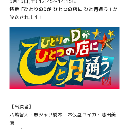
5月15日(土) 12:45〜14:15に
特番
「ひとりのDが ひとつの店に ひと月通う」
が
放送されます！
【出演者】
八嶋智人・銀シャリ橋本・本仮屋ユイカ・池田美
優