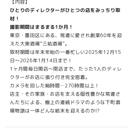
【内容】
ひとりのディレクターがひとつの店をみっちり取
材！
撮影期間はまるまる1か月！
東京・墨田区にある、常連に愛され創業60年を迎
えた大衆酒場“三祐酒場”。
取材期間は年末年始の一番忙しい2025年12月15
日～2026年1月14日まで！
1ヶ月間毎日開店〜閉店まで、たった1人のディレ
クターがお店に張り付き完全密着。
カメラを回した総時間…270時間以上！
店主・その家族・お店を支える個性豊かな常連さ
んたちによる、極上の連続ドラマのような下町酒
場物語は一体どんな結末を迎えるのか!?