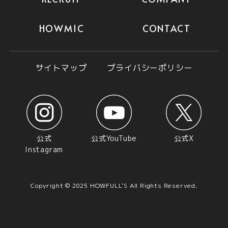
RECRUIT
HOWMIC
CONTACT
2025.10.30
2026年度の新卒秋採用 募集中です！
たくさんのご応募をお待ちしています！
サイトマップ
プライバシーポリシー
※エントリーシートの提出期限
テレビ制作アシスタントディレクター：
2025/11/10
イベント制作アシスタントディレクター：
公式
公式YouTube
公式X
2025/11/17
Instagram
Copyright © 2025 HOWFULL'S All Rights Reserved.
RECRUIT
2025.09.29