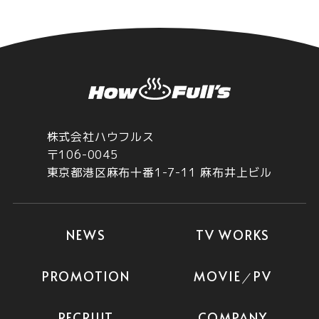
たくさんのご応募をお待ちしています！
※エントリーシートの提出期限
テレビ制作アシスタントディレクター：
2026/2/27
株式会社ハウフルス
〒106-0045
東京都港区麻布十番1-7-11 麻布井上ビル
RECRUIT
2025.11.18
2026年度の新卒秋採用の募集は終了しました
NEWS
TV WORKS
たくさんのご応募ありがとうございました！
PROMOTION
MOVIE
PV
／
RECRUIT
COMPANY